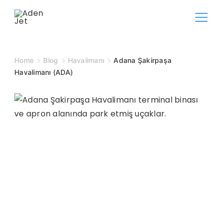
Skip
to
content
Home
Blog
Havalimanı
Adana Şakirpaşa
Havalimanı (ADA)