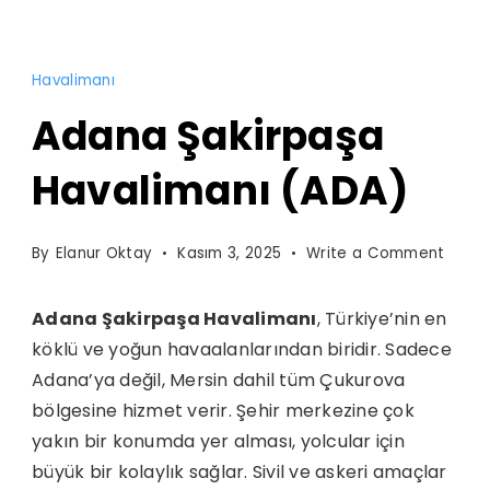
Adana
Havalimanı
şehir
merkezine
Adana Şakirpaşa
yakın
Havalimanı (ADA)
konumuyla
dikkat
çeken
on
By
Elanur Oktay
Kasım 3, 2025
Write a Comment
Şakirpaşa
Adan
Havalimanı,
Şakir
Adana Şakirpaşa Havalimanı
, Türkiye’nin en
Haval
bölgenin
köklü ve yoğun havaalanlarından biridir. Sadece
(ADA)
en
Adana’ya değil, Mersin dahil tüm Çukurova
önemli
bölgesine hizmet verir. Şehir merkezine çok
ulaşım
yakın bir konumda yer alması, yolcular için
noktalarından
büyük bir kolaylık sağlar. Sivil ve askeri amaçlar
biridir.